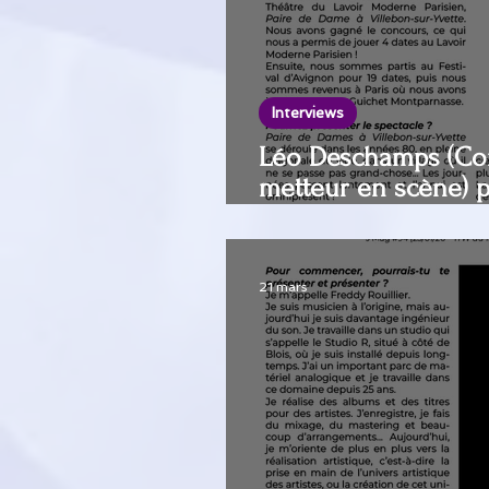
Interviews
Léo Deschamps (Com
metteur en scène) p
de dames à Villebon
Guichet Montparnas
21 mars