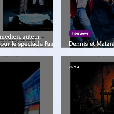
Interviews
édien, auteur,
our le spectacle Paire
Dennis et Matani
-sur-Yvette au
humoriste) de T
se de Paris
26 févr.