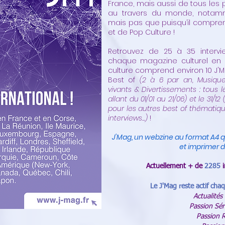
France, mais aussi de tous les
au travers du monde, notam
mais pas que puisqu’il compr
et de Pop Culture !
Retrouvez de 25 à 35 intervi
chaque magazine culturel en l
culture comprend environ 10 J'Ma
Best of
(2 à 6 par an, Musique
vivants & Divertissements : tous l
allant du 01/01 au 21/06) et le 31/12
pour les autres best of thématiq
interviews...)
!
J'Mag, un webzine au format A4 
et imprimer d
Actuellement + de
2285
Le J'Mag reste actif chaq
Actualités
Passion Sér
Passion 