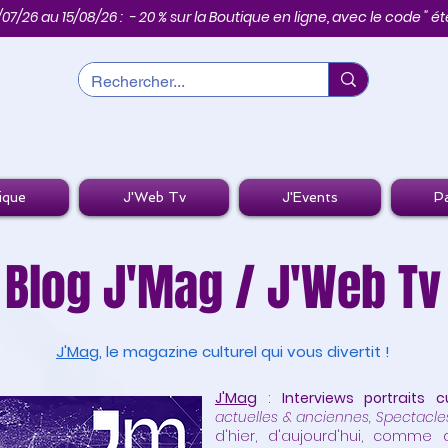
/07/26 au 15/08/26 : - 20 % sur la Boutique en ligne, avec le code " été
ique
J'Web Tv
J'Events
Pa
Blog
J'Mag
/
J'Web Tv
J'Mag
, le magazine culturel qui vous divertit !
J'Mag
:
Interviews portraits cu
actuelles & anciennes, Spectacle
d'hier, d'aujourd'hui, comm