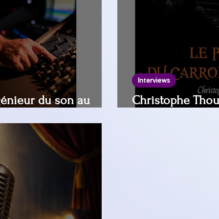
Interviews
ngénieur du son au
Christophe Thouz
ctif l'Ecluse de Blois
historiques sur l