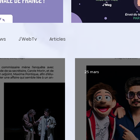
ews
J'WebTv
Articles
25 mars