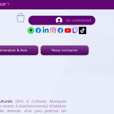
26 " !
Se connecter
rtenaires & Avis
Nous contacter
lturels
(Arts & Cultures, Musiques
s vivants & Divertissements)
d'artistes
e de demain, d'un peu partout en