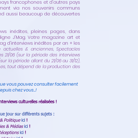
 pays francophones et d'autres pays
ment via nos souvenirs communs
end aussi beaucoup de découvertes
ews inédites, pleines pages, dans
igne J'Mag. Votre magazine art et
g d'interviews inédites par an + les
 actuelles & anciennes, Spectacles
es 21/06 (sur la période des interviews
 (sur la période allant du 21/06 au 31/12),
ues, tout dépend de la production des
que vous pouvez consulter facilement
epuis chez vous...!
interviews culturelles réalisées !
ue jour sur différents sujets :
 & Politique
ici
!
ies & Médias
ici
!
Réceptions
ici
!