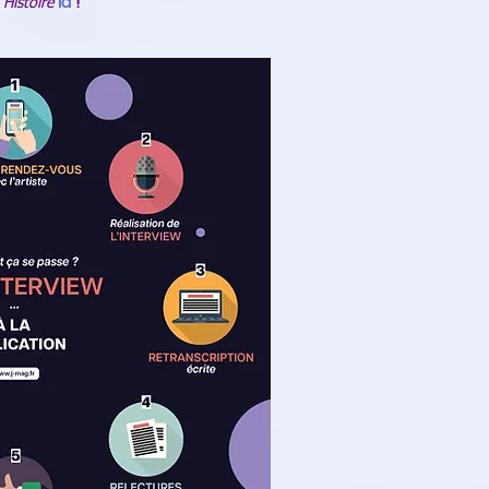
 Histoire
ici
!