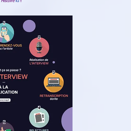
 Histoire
ici
!