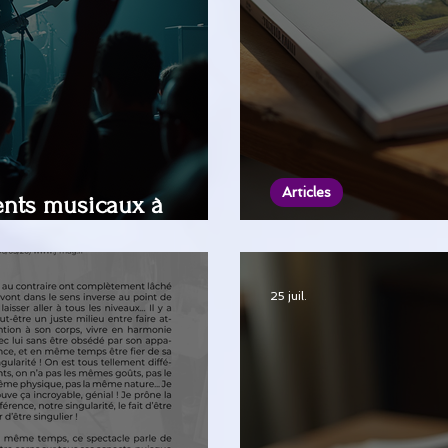
Articles
nts musicaux à
 !
J'Mag : ton guid
25 juil.