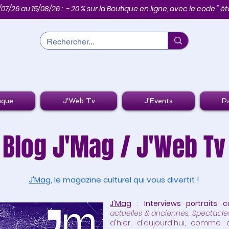
/07/26 au 15/08/26 : - 20 % sur la Boutique en ligne, avec le code " été
ique
J'Web Tv
J'Events
Pa
Blog
J'Mag
/
J'Web Tv
J'Mag
, le magazine culturel qui vous divertit !
J'Mag
:
Interviews portraits cu
actuelles & anciennes, Spectacle
d'hier, d'aujourd'hui, comm