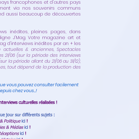
 pays francophones et d'autres pays
ment via nos souvenirs communs
end aussi beaucoup de découvertes
ews inédites, pleines pages, dans
igne J'Mag. Votre magazine art et
g d'interviews inédites par an + les
 actuelles & anciennes, Spectacles
es 21/06 (sur la période des interviews
 (sur la période allant du 21/06 au 31/12),
ues, tout dépend de la production des
que vous pouvez consulter facilement
epuis chez vous...!
interviews culturelles réalisées !
ue jour sur différents sujets :
 & Politique
ici
!
ies & Médias
ici
!
Réceptions
ici
!