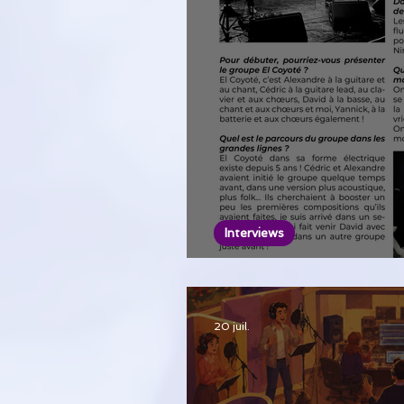
Interviews
El Coyoté 2 (Rock) 
20 juil.