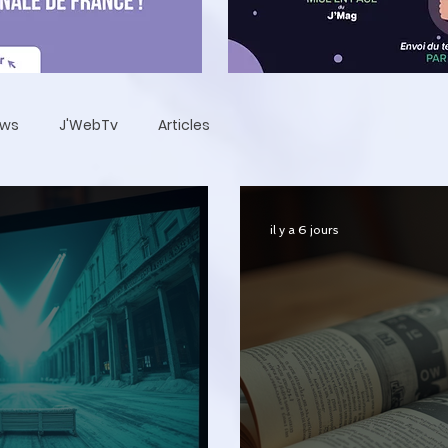
ews
J'WebTv
Articles
il y a 6 jours