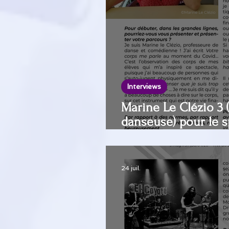
Interviews
Marine Le Clézio 3
danseuse) pour le s
me parle au Théâtr
Avignon
24 juil.