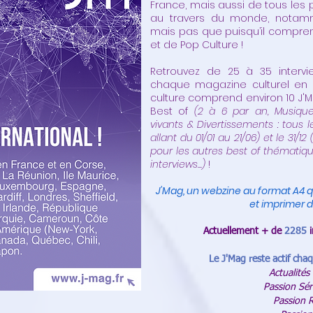
France, mais aussi de tous les
au travers du monde, notam
mais pas que puisqu’il compr
et de Pop Culture !
Retrouvez de 25 à 35 intervi
chaque magazine culturel en l
culture comprend environ 10 J'Ma
Best of
(2 à 6 par an, Musique
vivants & Divertissements : tous l
allant du 01/01 au 21/06) et le 31/12
pour les autres best of thématiq
interviews...)
!
J'Mag, un webzine au format A4 
et imprimer d
Actuellement + de
2285
Le J'Mag reste actif chaq
Actualités
Passion Sér
Passion 