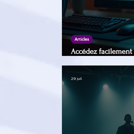
Articles
Accédez facilemen
replay de votre J'We
29 juil.