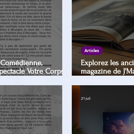
Articles
 (Comédienne,
Explorez les an
pectacle Votre Corps
magazine de J'Ma
e du Vieux Sage à
redécouvrir !
21 juil.