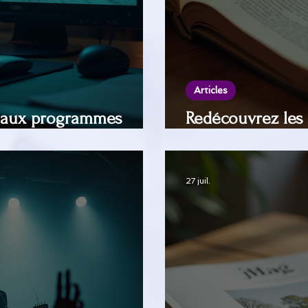
Articles
t aux programmes
Redécouvrez les
b Tv
votre magazine J
27 juil.