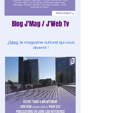
Blog
J'Mag
/
J'Web Tv
J'Mag
, le magazine culturel qui vous
divertit !