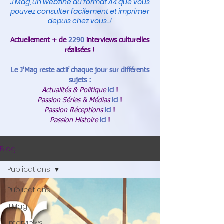
J'Mag, un webzine au format A4 que vous
pouvez consulter facilement et imprimer
depuis chez vous...!
Actuellement + de
2290
interviews culturelles
réalisées !
Le J'Mag reste actif chaque jour sur différents
sujets :
Actualités & Politique
ici
!
Passion Séries & Médias
ici
!
Passion Réceptions
ici
!
Passion Histoire
ici
!
Blog
Publications
Publications
J'Mag
Interviews