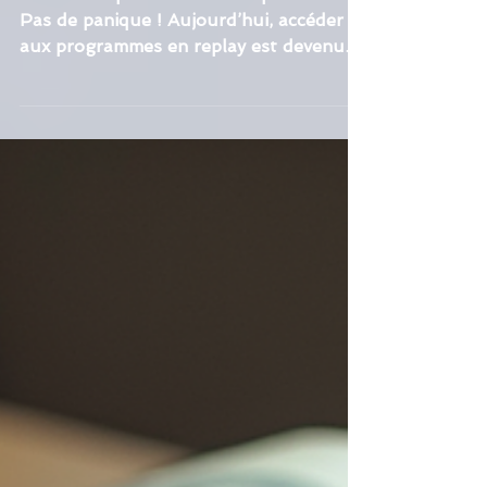
Accédez facilement aux
programmes replay de votre
J'Web Tv
Tu as manqué ton émission préférée ?
Pas de panique ! Aujourd’hui, accéder
aux programmes en replay est devenu
un jeu d’enfant ! Que tu sois amateur
de culture, artiste ou organisateur
d’événements, le replay te permet de ne
rien rater des contenus qui t’inspirent et
te passionnent ! Dans cet article, je te
guide pas à pas pour profiter
pleinement de cette fonctionnalité
incontournable...