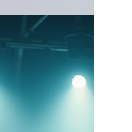
Articles
Redécouvrez les anciens
numéros de votre magazine
J'Mag !
Plongeons ensemble dans un univers
fascinant ! Les anciens numéros de
votre magazine préféré regorgent de
trésors insoupçonnés ! Ils sont une
véritable mine d’or pour tous ceux qui
aiment la culture, l’art et les
événements. Pourquoi se contenter du
présent quand on peut explorer le passé
? Ces archives J'Mag sont une invitation
à la découverte, à la nostalgie et à
l’inspiration... Prêt à redécouvrir ces
pépites ? Suivez-moi !