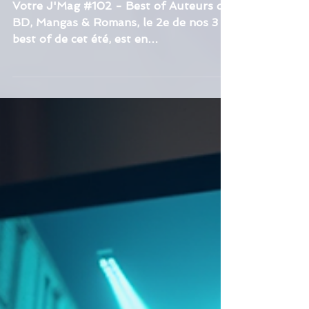
J'Mag
Prog' J'Mag #102 (31/07/26)
Votre J'Mag #102 - Best of Auteurs de
BD, Mangas & Romans, le 2e de nos 3
best of de cet été, est en
téléchargement sur www.j-mag.fr avec
vos 30 interviews culturelles de talents
diversifiés d'hier, d'aujourd'hui et de
demain, d'un peu partout en France !