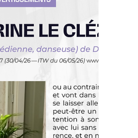
Articles
Les meilleurs moments
musicaux à retrouver en
Best of !
La musique, c’est cette magie qui nous
transporte, qui nous fait vibrer et qui
crée des souvenirs impérissables.
Parfois, certaines interviews deviennent
légendaires, des moments à revoir
encore et encore... Aujourd’hui, je te
propose un voyage à travers de ces Best
of (21/06 et 31/12) qui sont des
moments qui ont marqué l’histoire et
qui continuent de nous émerveiller...
Prépare-toi à revivre des émotions
fortes, à découvrir des performances