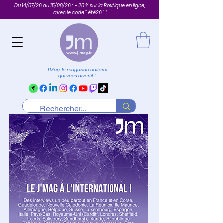
Du 14/07/26 au 15/08/26 : - 20 % sur la Boutique en ligne,
avec le code " été26 " !
J'Mag, le magazine culturel
qui vous divertit !