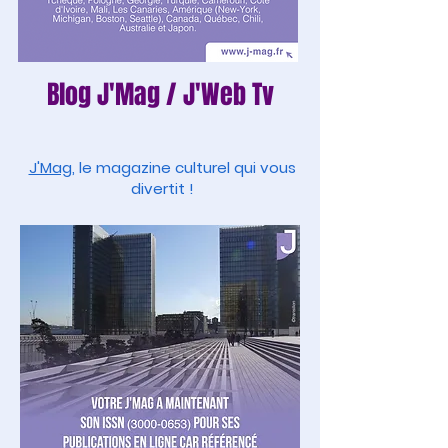
Blog
J'Mag
/
J'Web Tv
J'Mag
, le magazine culturel qui vous
divertit !