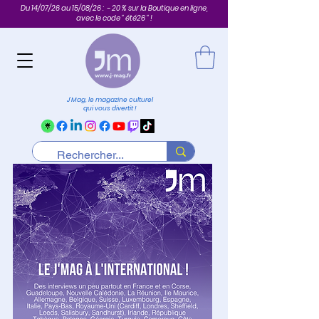
Du 14/07/26 au 15/08/26 : - 20 % sur la Boutique en ligne,
avec le code " été26 " !
J'Mag, le magazine culturel
qui vous divertit !