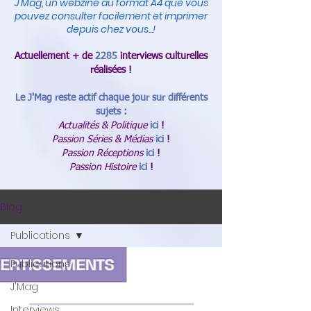
J'Mag, un webzine au format A4 que vous
pouvez consulter facilement et imprimer
depuis chez vous...!
Actuellement + de
2285
interviews culturelles
réalisées !
Le J'Mag reste actif chaque jour sur différents
sujets :
Actualités & Politique
ici
!
Passion Séries & Médias
ici
!
Passion Réceptions
ici
!
Passion Histoire
ici
!
Blog
Publications
Publications
J'Mag
Interviews