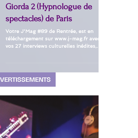
26 nov. 2025
Interviews
Giorda 2 (Hypnologue de
spectacles) de Paris
Votre J'Mag #89 de Rentrée, est en
téléchargement sur www.j-mag.fr avec
vos 27 interviews culturelles inédites,
aussi les meilleurs moments des 13
invités culturels dynamiques des live
J'Web Tv #47-48, voici donc 40 talents
diversifiés d'hier, d'aujourd'hui et de
demain, d'un peu partout en France !