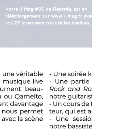
Animal du Muppet Show...)
de Paris
Votre J'Mag #89 de Rentrée, est en
téléchargement sur www.j-mag.fr avec
vos 27 interviews culturelles inédites,
aussi les meilleurs moments des 13
invités culturels dynamiques des live
J'Web Tv #47-48, voici donc 40 talents
diversifiés d'hier, d'aujourd'hui et de
demain, d'un peu partout en France !