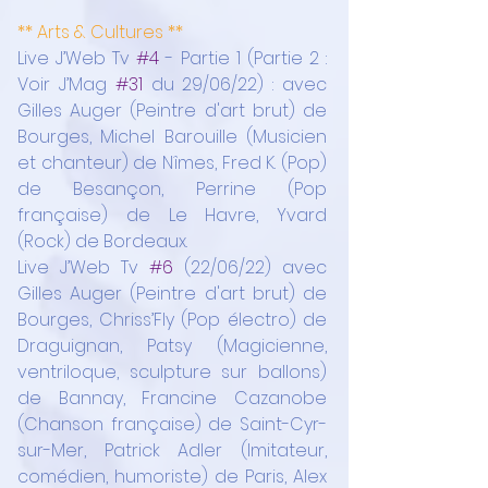
** Arts & Cultures **
Live J’Web Tv 
#4
 - Partie 1 (Partie 2 : 
Voir J’Mag 
#31
 du 29/06/22) : avec 
Gilles Auger (Peintre d'art brut) de 
Bourges, Michel Barouille (Musicien 
et chanteur) de Nîmes, Fred K. (Pop) 
de Besançon, Perrine (Pop 
française) de Le Havre, Yvard 
(Rock) de Bordeaux.
Live J’Web Tv 
#6
 (22/06/22) avec 
Gilles Auger (Peintre d'art brut) de 
Bourges, Chriss’Fly (Pop électro) de 
Draguignan, Patsy (Magicienne, 
ventriloque, sculpture sur ballons) 
de Bannay, Francine Cazanobe 
(Chanson française) de Saint-Cyr-
sur-Mer, Patrick Adler (Imitateur, 
comédien, humoriste) de Paris, Alex 