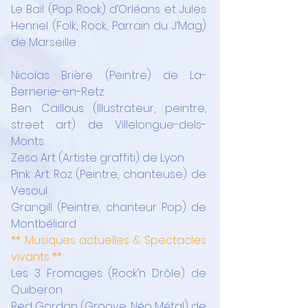
Le Bail (Pop Rock) d’Orléans et Jules 
Henriel (Folk, Rock, Parrain du J’Mag) 
de Marseille
Nicolas Brière (Peintre) de La-
Bernerie-en-Retz
Ben Caillous (Illustrateur, peintre, 
street art) de Villelongue-dels-
Monts
Zeso Art (Artiste graffiti) de Lyon
Pink Art Roz (Peintre, chanteuse) de 
Vesoul
Grangill (Peintre, chanteur Pop) de 
Montbéliard
** Musiques actuelles & Spectacles 
vivants **
Les 3 Fromages (Rock’n Drôle) de 
Quiberon
Red Gordon (Groove, Néo Métal) de 