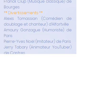
Franck Ciup (Musique classique) de 
Bourges
** Divertissements **
Alexis Tomassian (Comédien de 
doublage et chanteur) d’Alfortville
Amaury Gonzague (Humoriste) de 
Paris
Pierre-Yves Noël (Imitateur) de Paris
Jerry Tabary (Animateur YouTuber) 
de Castres
Gérôme Henriey pour Delorean 
Experience de Paris 
Une rentrée dynamique !
Interviews
J'Mag