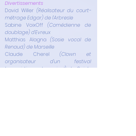
Divertissements 
David Willer
 (Réalisateur du court-
métrage Edgar) de l'Arbresle
Sabine VoixOff
 (Comédienne de 
doublage) d'Evreux
Matthias Alagna
 (Sosie vocal de 
Renaud) de Marseille
Claude Cherel
 (Clown et 
organisateur d'un festival 
humoristique et musical) de Saint-
Martin-des-Monts
Mathieu Dallant
 (Clown) de Brives
Yann Calvary
 (Clown burlesque) de 
Montours
Cirque Bidon
 (Cirque itinérant en 
roulottes à cheval) de Boussac
Michel Melin 
2 (Président de 
Patrimoine Marais) de Bourges