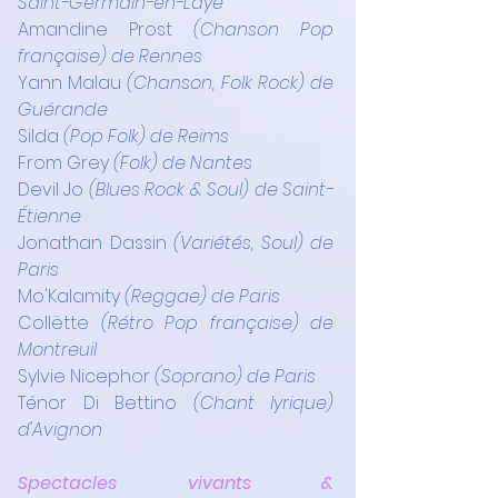
Saint-Germain-en-Laye
Amandine Prost
 (Chanson Pop 
française) de Rennes
Yann Malau
 (Chanson, Folk Rock) de 
Guérande
Silda
 (Pop Folk) de Reims
From Grey
 (Folk) de Nantes
Devil Jo
 (Blues Rock & Soul) de Saint-
Étienne
Jonathan Dassin
 (Variétés, Soul) de 
Paris
Mo'Kalamity
 (Reggae) de Paris
Collëtte
 (Rétro Pop française) de 
Montreuil
Sylvie Nicephor
 (Soprano) de Paris
Ténor Di Bettino
 (Chant lyrique) 
d'Avignon
Spectacles vivants & 