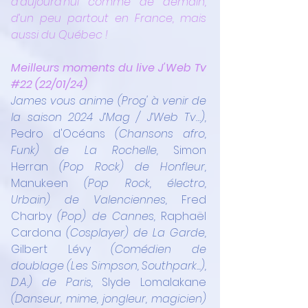
d’aujourd’hui comme de demain, 
d’un peu partout en France, mais 
aussi du Québec !
Meilleurs moments du live J'Web Tv 
#22
 (22/01/24) 
James vous anime (Prog' à venir de 
la saison 2024 J’Mag / J’Web Tv…), 
Pedro d'Océans
 (Chansons afro, 
Funk) de La Rochelle, 
Simon 
Herran
 (Pop Rock) de Honfleur, 
Manukeen 
(Pop Rock, électro, 
Urbain) de Valenciennes, 
Fred 
Charby
 (Pop) de Cannes, 
Raphaël 
Cardona 
(Cosplayer) de La Garde, 
Gilbert Lévy 
(Comédien de 
doublage (Les Simpson, Southpark...), 
D.A.) de Paris, 
Slyde Lomalakane 
(Danseur, mime, jongleur, magicien) 