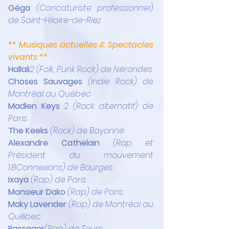
Géga 
(Caricaturiste professionnel) 
de Saint-Hilaire-de-Riez
** Musiques actuelles & Spectacles 
vivants **
Hallali
2 (Folk, Punk Rock) de Nérondes
Choses Sauvages
(Indie Rock) de 
Montréal au Québec
Madlen Keys
2 (Rock alternatif) de 
Paris
The Keeks
(Rock) de Bayonne
Alexandre Cathelain
(Rap et 
Président du mouvement 
1.8Connexions) de Bourges
Ixaya 
(Rap) de Paris
Monsieur Dako
(Rap) de Paris
Maky Lavender
(Rap) de Montréal au 
Québec
Passager
(Rap) de Tours