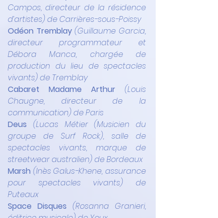
Campos, directeur de la résidence 
d’artistes) de Carrières-sous-Poissy
Odéon Tremblay 
(Guillaume Garcia, 
directeur programmateur et 
Débora Manca, chargée de 
production du lieu de spectacles 
vivants) de Tremblay
Cabaret Madame Arthur 
(Louis 
Chaugne, directeur de la 
communication) de Paris
Deus 
(Lucas Métier (Musicien du 
groupe de Surf Rock), salle de 
spectacles vivants, marque de 
streetwear australien) de Bordeaux
Marsh 
(Inès Galus-Khene, assurance 
pour spectacles vivants) de 
Puteaux
Space Disques 
(Rosanna Granieri, 
éditrice musicale) de Youx