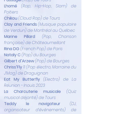
Lhomé 
(Rap, Hip-Hop, Slam) de 
Poitiers
Chikou 
(Cloud Rap) de Tours
Clay and Friends
(Musique populaire 
de Verdun) de Montréal au Québec
Marine Pillard
(Pop, Chanson 
française) de Châteaumeillant
Rina DG
(French Pop) de Paris
Nataly C
(Pop) du Bourges
Gilbert d’Arzew
(Pop) de Bourges
Chriss’Fly 
11 (Pop électro, Marraine du 
J’Mag) de Draguignan
Eat My Butterfly
(Electro) de La 
Réunion - Inouïs 2023
La Charcuterie musicale
(Quiz 
musical déjanté) de Tours
Teddy le navigateur
(DJ, 
organisateur d’événements) de 