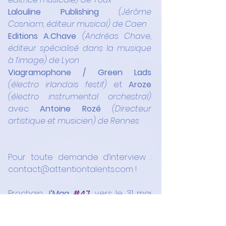
Lalouline Publishing 
(Jérôme 
Cosniam, éditeur musical) de Caen
Editions A.Chave 
(Andréas Chave, 
éditeur spécialisé dans la musique 
à l’image) de Lyon
Viagramophone / Green Lads 
(électro irlandais festif) 
et 
Aroze 
(électro instrumental orchestral)
avec 
Antoine Rozé
 (Directeur 
artistique et musicien) de Rennes
Pour toute demande d’interview : 
contact@attentiontalents.com !
Prochain 
J’Mag 
#47
, vers le 31 mai 
2023 avec 23 interviews inédites !