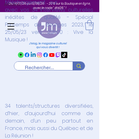
téléchargement sur 
www.j-mag.fr
Du 14/07/26 au 15/08/26 : - 20 % sur la Boutique en ligne,
Articles
avec le code " été26 " !
avec vos 34 interviews culturelles 
inédites de qualité - Spécial 
Printemps de Bourges 2023, le 
25/05/23 vers 20h00 : Vive la 
Musique !
J'Mag, le magazine culturel
qui vous divertit !
34 talents/structures diversifiées, 
d’hier, d’aujourd’hui comme de 
demain, d’un peu partout en 
France, mais aussi du Québec et de 
La Réunion !