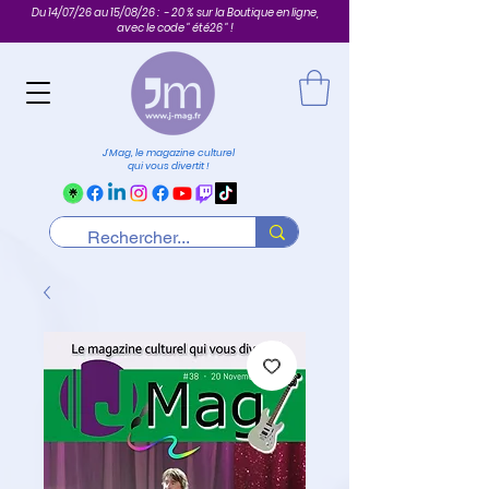
Du 14/07/26 au 15/08/26 : - 20 % sur la Boutique en ligne,
avec le code " été26 " !
J'Mag, le magazine culturel
qui vous divertit !