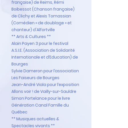
française) de Reims,
Rémi
Boibessot
(Chanson française)
de Clichy et Alexis Tomassian
(Comédien « de doublage » et
chanteur) d'Alfortville
** Arts & Cultures **
Alain Payen
3 pour le festival
A.S.I.E.
(Association de Solidarité
Internationale et d’Education) de
Bourges
Sylvie Dameron
pour l’association
Les Faiseurs
de Bourges
Jean-André Viala
pour l’exposition
Allons voir !
de Vailly-sur-Sauldre
Simon Portelance
pour le livre
Génération Canal Famille
du
Québec
** Musiques actuelles &
Spectacles vivants **