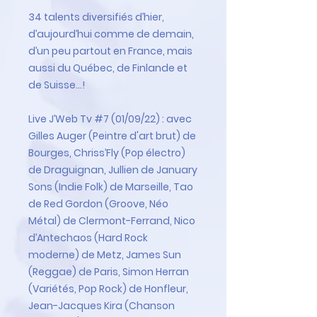
34 talents diversifiés d’hier,
d’aujourd’hui comme de demain,
d’un peu partout en France, mais
aussi du Québec, de Finlande et
de Suisse…!
Live J’Web Tv #7
(01/09/22) : avec
Gilles Auger (Peintre d'art brut) de
Bourges,
Chriss’Fly
(Pop électro)
de Draguignan,
Jullien
de January
Sons
(Indie Folk) de Marseille,
Tao
de Red Gordon (Groove, Néo
Métal) de Clermont-Ferrand,
Nico
d’Antechaos
(Hard Rock
moderne) de Metz,
James Sun
(Reggae) de Paris,
Simon Herran
(Variétés, Pop Rock) de Honfleur,
Jean-Jacques Kira (Chanson