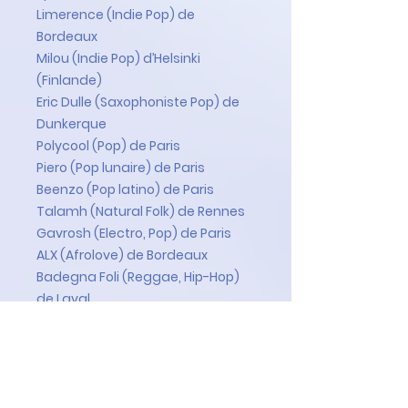
Limerence
(Indie Pop) de
Bordeaux
Milou
(Indie Pop) d’Helsinki
(Finlande)
Eric Dulle
(Saxophoniste Pop) de
Dunkerque
Polycool
(Pop) de Paris
Piero
(Pop lunaire) de Paris
Beenzo
(Pop latino) de Paris
Talamh
(Natural Folk) de Rennes
Gavrosh
(Electro, Pop) de Paris
ALX
(Afrolove) de Bordeaux
Badegna Foli
(Reggae, Hip-Hop)
de Laval
Collectif Team Peace
(Reggae,
Chanson française) de Laval
Davjazz
(Funk, Soul) d’Orléans
Elia Orson
(Pop, Soul) de Marseille