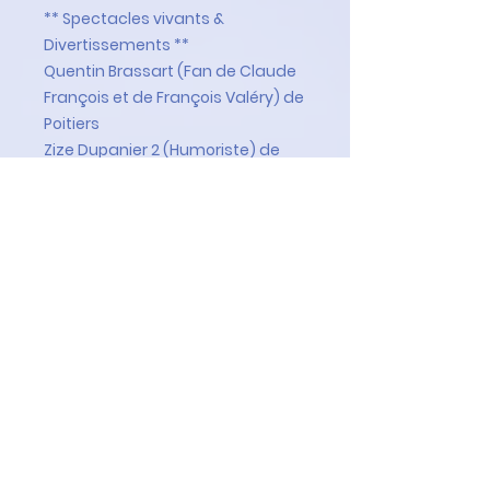
** Spectacles vivants &
Divertissements **
Quentin Brassart (Fan de Claude
François et de François Valéry) de
Poitiers
Zize Dupanier 2 (Humoriste) de
Marseille
Brug Arvor (Groupe folklorique des
Bretons en Berry) de Bourges
Le Troupiau de Saint-Michel
(Groupe folklorique de danses du
Berry) de Saint-Michel de Volangis
Les Amis de Jacques Cœur
(Groupe folklorique historique) de
Bourges
Laurent Corneille (Ballades en
attelage) de Vierzon