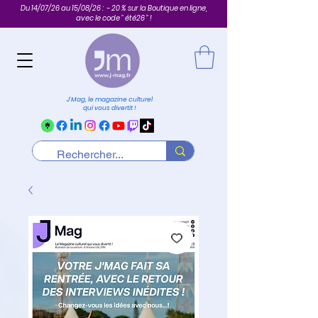
Du 14/07/26 au 15/08/26 : - 20 % sur la Boutique en ligne,
avec le code " été26 " !
J'Mag, le magazine culturel
qui vous divertit !