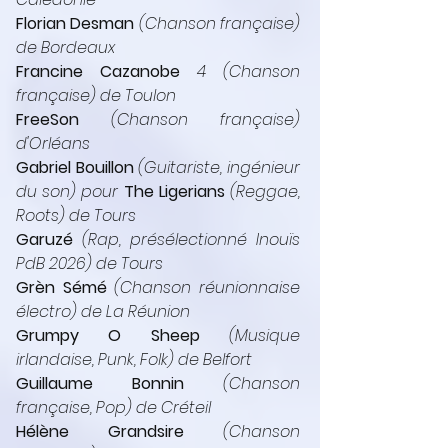
Florian Desman
 (Chanson française) 
de Bordeaux
Francine Cazanobe
 4 (Chanson 
française) de Toulon
FreeSon
(Chanson française) 
d'Orléans
Gabriel Bouillon
 (Guitariste, ingénieur 
du son) pour 
The Ligerians
 (Reggae, 
Roots) de Tours
Garuzé
 (Rap, présélectionné Inouïs 
PdB 2026) de Tours
Grèn Sémé
 (Chanson réunionnaise 
électro) de La Réunion
Grumpy O Sheep
(Musique 
irlandaise, Punk, Folk) de Belfort
Guillaume Bonnin
 (Chanson 
française, Pop) de Créteil
Hélène Grandsire
 (Chanson 