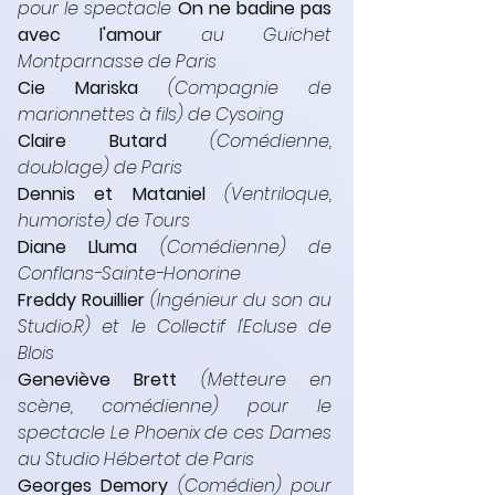
pour le spectacle 
On ne badine pas 
avec l'amour
 au Guichet 
Montparnasse de Paris
Cie Mariska 
(Compagnie de 
marionnettes à fils) de Cysoing
Claire Butard
(Comédienne, 
doublage) de Paris
Dennis et Mataniel
(Ventriloque, 
humoriste) de Tours
Diane Lluma 
(Comédienne) de 
Conflans-Sainte-Honorine
Freddy Rouillier
(Ingénieur du son au 
Studio.R) et le Collectif l'Ecluse de 
Blois
Geneviève Brett
(Metteure en 
scène, comédienne) pour le 
spectacle Le Phoenix de ces Dames 
au Studio Hébertot de Paris
Georges Demory
(Comédien) pour 