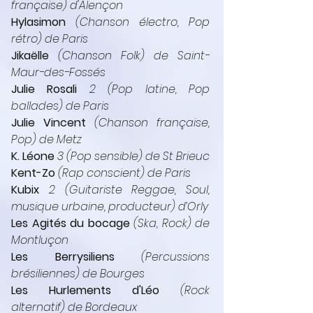
française) d'Alençon
Hylasimon
 (Chanson électro, Pop 
rétro) de Paris
Jikaëlle
 (Chanson Folk) de Saint-
Maur-des-Fossés
Julie Rosali
 2 (Pop latine, Pop 
ballades) de Paris
Julie Vincent
 (Chanson française, 
Pop) de Metz
K. Léone 
3 (Pop sensible) de St Brieuc
Kent-Zo
 (Rap conscient) de Paris
Kubix
 2 (Guitariste Reggae, Soul, 
musique urbaine, producteur) d’Orly
Les Agités du bocage
 (Ska, Rock) de 
Montluçon
Les Berrysiliens
 (Percussions 
brésiliennes) de Bourges
Les Hurlements d'Léo
 (Rock 
alternatif) de Bordeaux