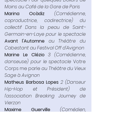
Moins au Café de la Gare de Paris
Marina Ocàdiz
(Comédienne, 
coproductrice, codirectrice) du 
collectif Dans la peau de Saint-
Germain-en-Laye pour le spectacle 
Avant l'Automne
 au Théâtre du 
Cabestant au Festival Off d'Avignon
Marine Le Clézio
 3 (Comédienne, 
danseuse) pour le spectacle 
Votre 
Corps me parle
 au Théâtre du Vieux 
Sage à Avignon
Matheus Barbosa Lopes
2 (Danseur 
Hip-Hop et Président) de 
l'association Breaking Journey de 
Vierzon
Maxime Guerville 
(Comédien, 
doublage, chanteur) de Paris
Nino Nectoux-Benausse
 pour la 