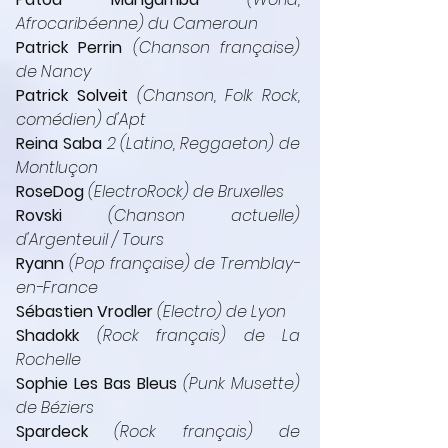
Afrocaribéenne) du Cameroun
Patrick Perrin
 (Chanson française) 
de Nancy
Patrick Solveit
(Chanson, Folk Rock, 
comédien) d'Apt
Reina Saba 
2 (Latino, Reggaeton) de 
Montluçon
RoseDog
 (ElectroRock) de Bruxelles
Rovski
 (Chanson actuelle) 
d'Argenteuil / Tours
Ryann 
(Pop française)
de Tremblay-
en-France
Sébastien Vrodler
 (Electro) de Lyon
Shadokk
 (Rock français) de La 
Rochelle
Sophie Les Bas Bleus
 (Punk Musette) 
de Béziers
Spardeck
 (Rock français) de 