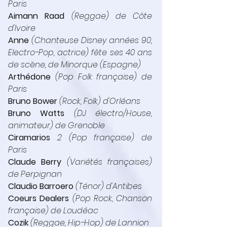
Paris
Aimann Raad
 (Reggae) de Côte 
d'Ivoire
Anne 
(Chanteuse Disney années 90, 
Electro-Pop, actrice) fête ses 40 ans 
de scène, de Minorque (Espagne)
Arthédone
 (Pop Folk française) de 
Paris
Bruno Bower
 (Rock, Folk) d'Orléans
Bruno Watts
 (DJ électro/House, 
animateur) de Grenoble
Ciramarios
 2 (Pop française) de 
Paris
Claude Berry
 (Variétés françaises) 
de Perpignan
Claudio Barroero
 (Ténor) d'Antibes
Coeurs Dealers
 (Pop Rock, Chanson 
française) de Loudéac
Cozik 
(Reggae, Hip-Hop) de Lannion