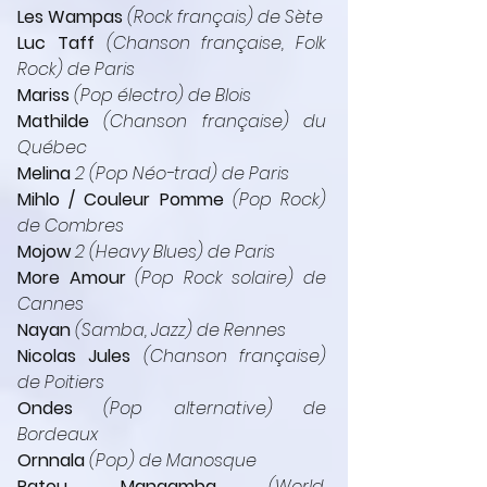
Les Wampas
 (Rock français) de Sète
Luc Taff 
(Chanson française, Folk 
Rock) de Paris
Mariss
 (Pop électro) de Blois
Mathilde
 (Chanson française) du 
Québec
Melina
 2 (Pop Néo-trad) de Paris
Mihlo / Couleur Pomme
 (Pop Rock) 
de Combres
Mojow
 2 (Heavy Blues) de Paris
More Amour
 (Pop Rock solaire) de 
Cannes
Nayan 
(Samba, Jazz) de Rennes
Nicolas Jules 
(Chanson française) 
de Poitiers
Ondes
 (Pop alternative) de 
Bordeaux
Ornnala
 (Pop) de Manosque
Patou Mangamba
 (World, 