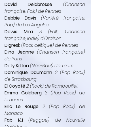
David Delabrosse
 (Chanson 
française, Folk) de Rennes
Debbie Davis
 (Variété française, 
Pop) de Los Angeles
Dewis Mira
 3 (Folk, Chanson 
française, Indie) d'Oraison
Digresk
(Rock celtique) de Rennes
Dina Jeanne
 (Chanson française) 
de Paris
Dirty Kitten
(Néo-Soul) de Tours
Dominique Daumann
2 (Pop Rock) 
de Strasbourg
El Coyoté
 2 (Rock) de Rambouillet
Emma Goldberg
 3 (Pop Rock) de 
Limoges
Eric Le Rouge
 2 (Pop Rock) de 
Monaco
Fab I&I
 (Reggae) de Nouvelle 
Calédonie