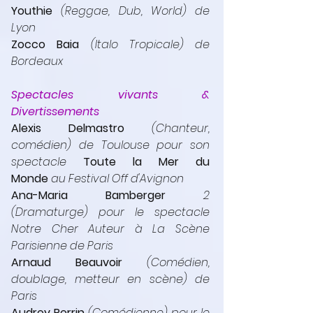
Youthie
 (Reggae, Dub, World) de 
Lyon
Zocco Baia
(Italo Tropicale)
de 
Bordeaux
Spectacles vivants & 
Divertissements 
Alexis Delmastro
 (Chanteur, 
comédien) de Toulouse pour son 
spectacle 
Toute la Mer du 
Monde
 au Festival Off d'Avignon
Ana-Maria Bamberger
2 
(Dramaturge) pour le spectacle 
Notre Cher Auteur à La Scène 
Parisienne de Paris
Arnaud Beauvoir 
(Comédien, 
doublage, metteur en scène) de 
Paris
Audrey Perrin
 (Comédienne) pour le 