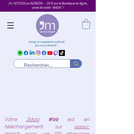
Du 14/07/26 au 15/08/26 : - 20 % sur la Boutique en ligne,
Articles
avec le code " été26 " !
J'Mag, le magazine culturel
qui vous divertit !
Votre 
J'Mag
#99
est en 
téléchargement sur 
www.j-
mag.fr
 avec vos 109 interviews 